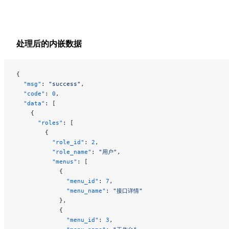
处理后的内嵌数据
{
  "msg"
: 
"success"
,
  "code"
: 
0
,
  "data"
: [
    {
      "roles"
: [
        {
          "role_id"
: 
2
,
          "role_name"
: 
"用户"
,
          "menus"
: [
            {
              "menu_id"
: 
7
,
              "menu_name"
: 
"接口详情"
            },
            {
              "menu_id"
: 
3
,