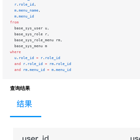
  r
.
role_id
,
  m
.
menu_name
,
  m
.
menu_id
from
  base_sys_user u,
  base_sys_role r,
  base_sys_role_menu rm,
  base_sys_menu m
where
  u
.
role_id
 =
 r
.
role_id
  and
 r
.
role_id
 =
 rm
.
role_id
  and
 rm
.
menu_id
 =
 m
.
menu_id
查询结果