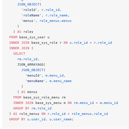
    JSON_OBJECT
(
      'roleId'
, 
r
.
role_id
,
      'roleName'
, 
r
.
role_name
,
      'menus'
, 
role_menus
.
menus
    )
  ) 
AS
 roles
FROM
 base_sys_user u
INNER JOIN
 base_sys_role r 
ON
 u
.
role_id
 =
 r
.
role_id
INNER JOIN
 (
  SELECT
    rm
.
role_id
,
    JSON_ARRAYAGG(
      JSON_OBJECT
(
        'menuId'
, 
m
.
menu_id
,
        'menuName'
, 
m
.
menu_name
      )
    ) 
AS
 menus
  FROM
 base_sys_role_menu rm
  INNER JOIN
 base_sys_menu m 
ON
 rm
.
menu_id
 =
 m
.
menu_id
  GROUP BY
 rm
.
role_id
) 
AS
 role_menus 
ON
 r
.
role_id
 =
 role_menus
.
role_id
GROUP BY
 u
.
user_id
, 
u
.
user_name
;