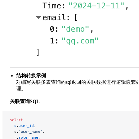
结构转换示例
对编写关联多表查询的sql返回的关联数据进行逻辑嵌套
理。
关联查询SQL
select
  u
.
user_id
,
  u.
`user_name`
,
  r
.
role_name
,